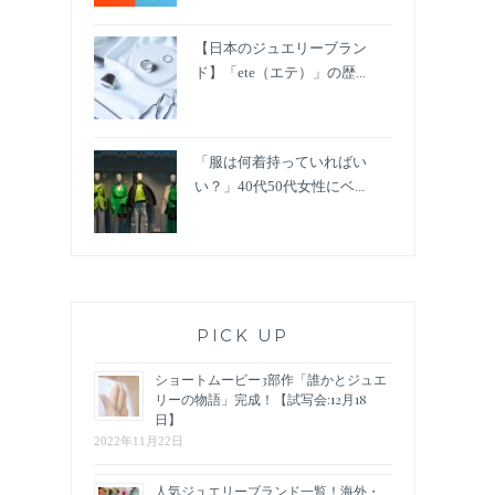
【日本のジュエリーブラン
ド】「ete（エテ）」の歴...
「服は何着持っていればい
い？」40代50代女性にベ...
PICK UP
ショートムービー3部作「誰かとジュエ
リーの物語」完成！【試写会:12月18
日】
2022年11月22日
人気ジュエリーブランド一覧！海外・