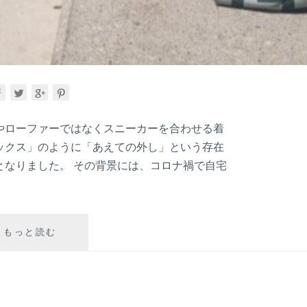
やローファーではなくスニーカーを合わせる着
ックス」のように「あえての外し」という存在
となりました。 その背景には、コロナ禍で自宅
2025
もっと読む
年
春
夏
の
大