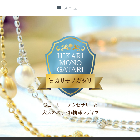
コ
メニュー
ン
テ
ン
ツ
に
ス
キ
ッ
プ
「ヒカリモノガタリ」は、ジュエリー・アクセサリーを愛し、コ
ーディネイトを楽しむ大人世代のためのWEBメディアです。 お
役立ち情報やコラムで大人のおしゃれを応援します。