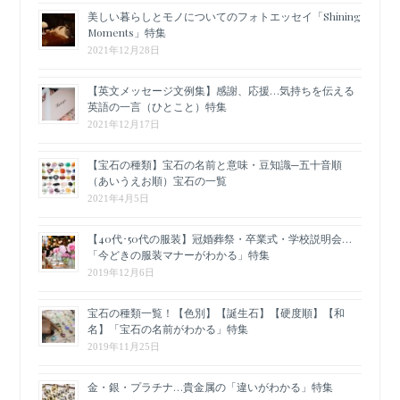
美しい暮らしとモノについてのフォトエッセイ「Shining
Moments」特集
2021年12月28日
【英文メッセージ文例集】感謝、応援…気持ちを伝える
英語の一言（ひとこと）特集
2021年12月17日
【宝石の種類】宝石の名前と意味・豆知識─五十音順
（あいうえお順）宝石の一覧
2021年4月5日
【40代･50代の服装】冠婚葬祭・卒業式・学校説明会…
「今どきの服装マナーがわかる」特集
2019年12月6日
宝石の種類一覧！【色別】【誕生石】【硬度順】【和
名】「宝石の名前がわかる」特集
2019年11月25日
金・銀・プラチナ…貴金属の「違いがわかる」特集