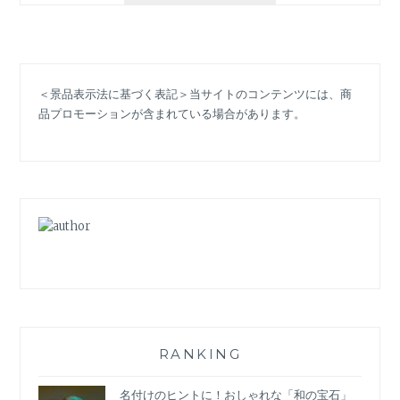
パ
ッ
パ」
と
＜景品表示法に基づく表記＞当サイトのコンテンツには、商
は？
品プロモーションが含まれている場合があります。
大
正
～
昭
和
に
関
西
で
生
ま
れ
た、
RANKING
懐
か
名付けのヒントに！おしゃれな「和の宝石」