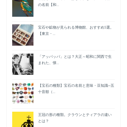
し
の名前【和...
の
夏
ワ
宝石や鉱物が見られる博物館、おすすめ5選。
ン
【東京・...
ピ
ー
ス
「アッパッパ」とは？大正～昭和に関西で生
まれた、懐...
【宝石の種類】宝石の名前と意味・豆知識─五
十音順（...
王冠の形の種類。クラウンとティアラの違い
とは？