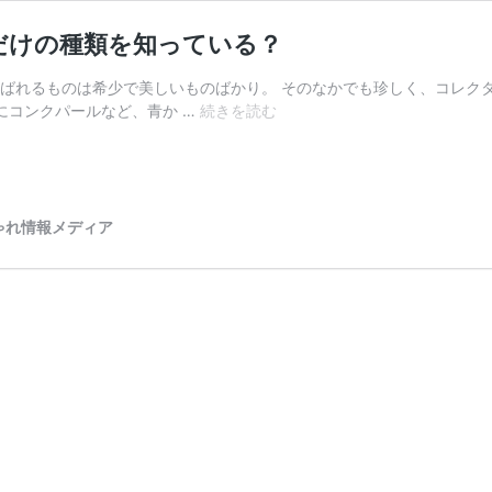
だけの種類を知っている？
呼ばれるものは希少で美しいものばかり。 そのなかでも珍しく、コレク
12
にコンクパールなど、青か …
続きを読む
の
【希
少
な
宝
ゃれ情報メディア
石】
一
覧。
あ
な
た
は
ど
れ
だ
け